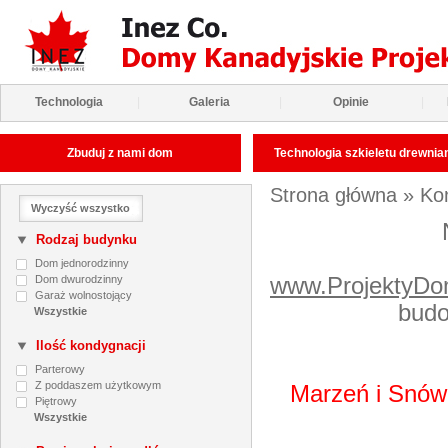
Technologia
|
Galeria
|
Opinie
|
Zbuduj z nami dom
Technologia szkieletu drewni
Strona główna
»
Ko
Wyczyść wszystko
Rodzaj budynku
Dom jednorodzinny
Dom dwurodzinny
www.ProjektyDo
Garaż wolnostojący
budo
Ilość kondygnacji
Parterowy
Z poddaszem użytkowym
Marzeń i Snów
Piętrowy