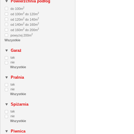
Powierzchnia podłóg
2
do 100m
2
2
od 100m
do 120m
2
2
od 120m
do 140m
2
2
od 140m
do 160m
2
2
od 160m
do 200m
2
powyżej 200m
Garaż
tak
nie
Pralnia
tak
nie
Spiżarnia
tak
nie
Piwnica