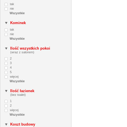
tak
nie
Kominek
tak
nie
Ilość wszystkich pokoi
(wraz z salonem)
2
3
4
5
więcej
Ilość łazienek
(bez toalet)
1
2
więcej
Koszt budowy