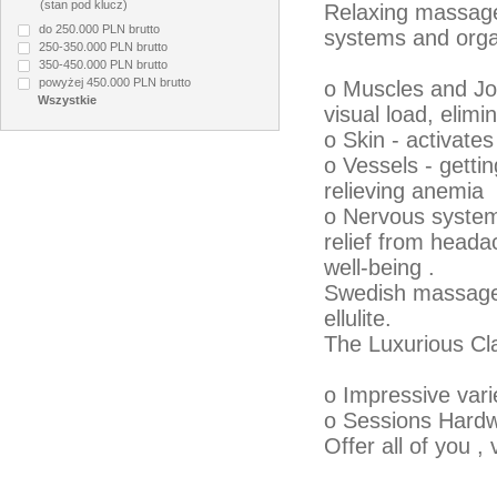
(stan pod klucz)
Relaxing massage 
do 250.000 PLN brutto
systems and orga
250-350.000 PLN brutto
350-450.000 PLN brutto
powyżej 450.000 PLN brutto
o Muscles and Join
visual load, elimi
o Skin - activate
o Vessels - getti
relieving anemia
o Nervous system
relief from head
well-being .
Swedish massage m
ellulite.
The Luxurious Cl
o Impressive var
o Sessions Hardw
Offer all of you ,