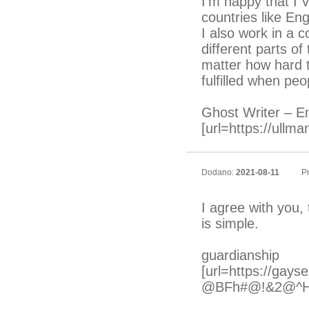
I’m happy that I`
countries like En
I also work in a 
different parts o
matter how hard t
fulfilled when peo
Ghost Writer – En
[url=https://ullm
Dodano:
2021-08-11
Pr
I agree with you, 
is simple.
guardianship
[url=https://gay
@BFh#@!&2@^