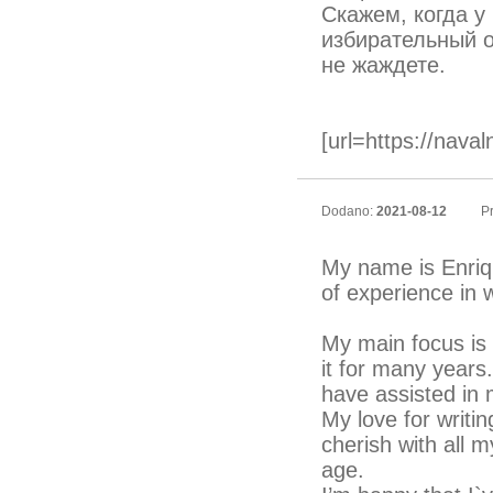
Скажем, когда у
избирательный ок
не жаждете.
[url=https://nav
Dodano:
2021-08-12
Pr
My name is Enriq
of experience in w
My main focus is 
it for many years
have assisted in
My love for writin
cherish with all 
age.