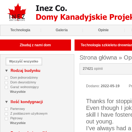
Technologia
|
Galeria
|
Opinie
|
Zbuduj z nami dom
Technologia szkieletu drewni
Strona główna
»
Op
Wyczyść wszystko
27421
opinii
Rodzaj budynku
Dom jednorodzinny
Dom dwurodzinny
Dodano:
2022-05-19
Pr
Garaż wolnostojący
Thanks for stoppi
Ilość kondygnacji
Even though I joki
Parterowy
skill I have foste
Z poddaszem użytkowym
Piętrowy
out young.
I’ve always had a