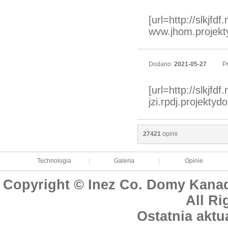
[url=http://slkjfdf
wvw.jhom.projekty
Dodano:
2021-05-27
Pr
[url=http://slkjfd
jzi.rpdj.projektyd
27421
opinii
Technologia
|
Galeria
|
Opinie
Copyright © Inez Co. Domy Kanad
All Ri
Ostatnia aktu