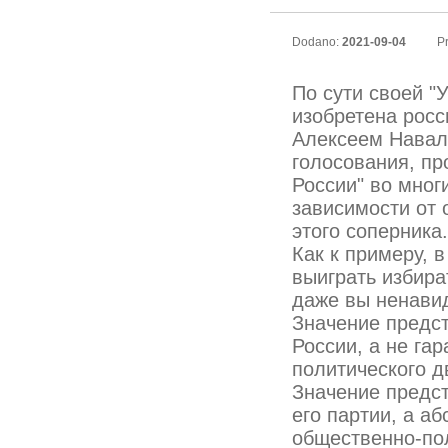
Dodano:
2021-09-04
Pr
По сути своей "
изобретена рос
Алексеем Наваль
голосования, пр
России" во мног
зависимости от 
этого соперника.
Как к примеру, 
выиграть избира
даже вы ненавид
Значение предст
России, а не га
политического д
Значение предст
его партии, а аб
общественно-по