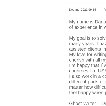
Dodano:
2021-09-15
Pr
My name is Darla
of experience in w
My goal is to solv
many years. I hav
assisted clients 
My love for writin
cherish with all m
I’m happy that I`
countries like U
I also work in a 
different parts o
matter how difficu
feel happy when p
Ghost Writer – Da