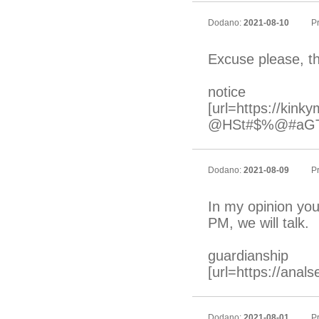
Dodano:
2021-08-10
Pr
Excuse please, tha
notice
[url=https://kin
@HSt#$%@#aG
Dodano:
2021-08-09
Pr
In my opinion you
PM, we will talk.
guardianship
[url=https://anal
Dodano:
2021-08-01
Pr