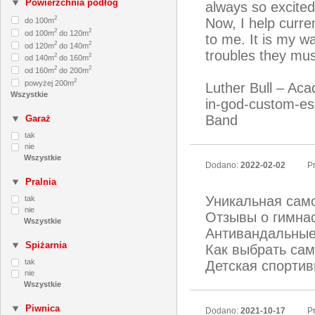
Powierzchnia podłóg
always so excited
2
Now, I help curre
do 100m
2
2
od 100m
do 120m
to me. It is my w
2
2
od 120m
do 140m
troubles they mu
2
2
od 140m
do 160m
2
2
od 160m
do 200m
2
powyżej 200m
Luther Bull – Aca
in-god-custom-ess
Band
Garaż
tak
nie
Dodano:
2022-02-02
Pr
Pralnia
Уникальная сам
tak
nie
Отзывы о гимна
Антивандальные
Spiżarnia
Как выбрать са
tak
Детская спортив
nie
Piwnica
Dodano:
2021-10-17
Pr