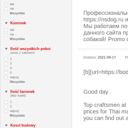
tak
nie
Профессиональна
https://nsdog.ru
Kominek
Мы работаем по 
tak
данного сайта п
nie
собакой! Promo 
Ilość wszystkich pokoi
(wraz z salonem)
Dodano:
2021-09-17
Pr
2
3
4
[b][url=https://b
5
więcej
Good day .
Ilość łazienek
(bez toalet)
1
Top craftsmen at t
2
prices for Thai 
więcej
you can find out a
Koszt budowy