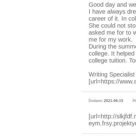
Good day and we
I have always dr
career of it. In c
She could not st
asked me for to w
me for my work.
During the summer
college. It help
college tuition. To
Writing Specialist
[url=https://www
Dodano:
2021-06-15
Pr
[url=http://slkjfd
eym.frsy.projektyd