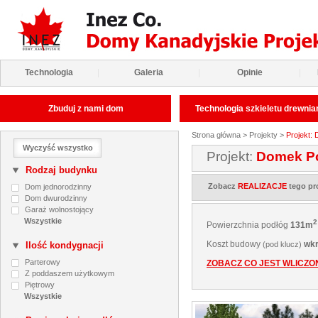
Technologia
|
Galeria
|
Opinie
|
Zbuduj z nami dom
Technologia szkieletu drewni
Strona główna
>
Projekty
>
Projekt:
Wyczyść wszystko
Projekt:
Domek Po
Rodzaj budynku
Zobacz
REALIZACJE
tego pr
Dom jednorodzinny
Dom dwurodzinny
Garaż wolnostojący
2
Powierzchnia podłóg
131m
Koszt budowy
wkr
Ilość kondygnacji
(pod klucz)
Parterowy
ZOBACZ CO JEST WLICZ
Z poddaszem użytkowym
Piętrowy