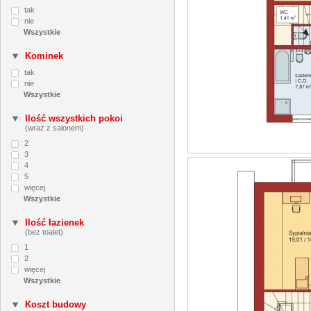
tak
nie
Kominek
tak
nie
Ilość wszystkich pokoi
(wraz z salonem)
2
3
4
5
więcej
Ilość łazienek
(bez toalet)
1
2
więcej
Koszt budowy