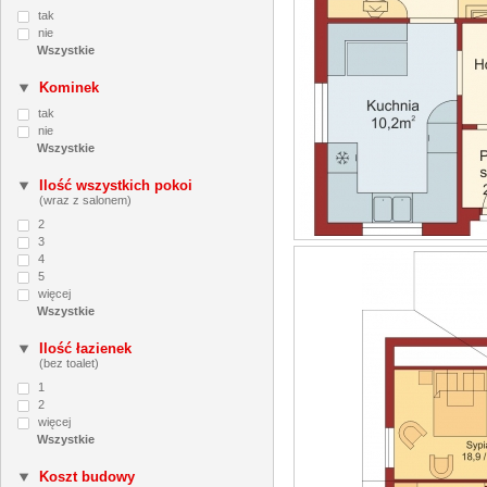
tak
nie
Kominek
tak
nie
Ilość wszystkich pokoi
(wraz z salonem)
2
3
4
5
więcej
Ilość łazienek
(bez toalet)
1
2
więcej
Koszt budowy