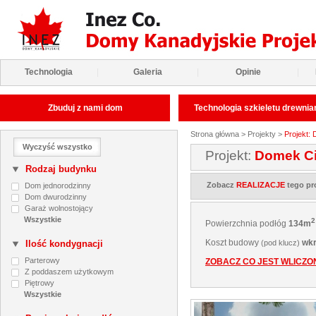
Technologia
|
Galeria
|
Opinie
|
Zbuduj z nami dom
Technologia szkieletu drewni
Strona główna
>
Projekty
>
Projekt:
Wyczyść wszystko
Projekt:
Domek Ci
Rodzaj budynku
Zobacz
REALIZACJE
tego pr
Dom jednorodzinny
Dom dwurodzinny
Garaż wolnostojący
2
Powierzchnia podłóg
134m
Koszt budowy
wkr
Ilość kondygnacji
(pod klucz)
Parterowy
ZOBACZ CO JEST WLICZ
Z poddaszem użytkowym
Piętrowy