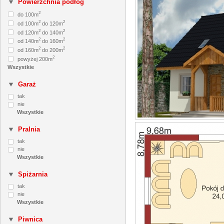
Powierzchnia podłóg
2
do 100m
2
2
od 100m
do 120m
2
2
od 120m
do 140m
2
2
od 140m
do 160m
2
2
od 160m
do 200m
2
powyżej 200m
Garaż
tak
nie
Pralnia
tak
nie
Spiżarnia
tak
nie
Piwnica