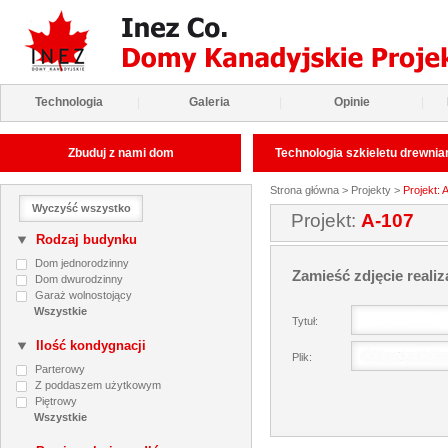
Technologia
|
Galeria
|
Opinie
|
Zbuduj z nami dom
Technologia szkieletu drewni
Strona główna
>
Projekty
>
Projekt: 
Wyczyść wszystko
Projekt:
A-107
Rodzaj budynku
Dom jednorodzinny
Zamieść zdjęcie realiz
Dom dwurodzinny
Garaż wolnostojący
Tytuł:
Ilość kondygnacji
Plik:
Parterowy
Z poddaszem użytkowym
Piętrowy