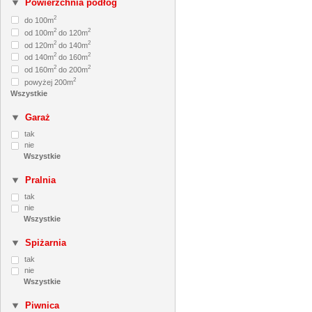
Powierzchnia podłóg
2
do 100m
2
2
od 100m
do 120m
2
2
od 120m
do 140m
2
2
od 140m
do 160m
2
2
od 160m
do 200m
2
powyżej 200m
Garaż
tak
nie
Pralnia
tak
nie
Spiżarnia
tak
nie
Piwnica