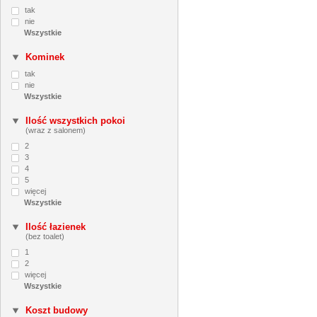
tak
nie
Kominek
tak
nie
Ilość wszystkich pokoi
(wraz z salonem)
2
3
4
5
więcej
Ilość łazienek
(bez toalet)
1
2
więcej
Koszt budowy