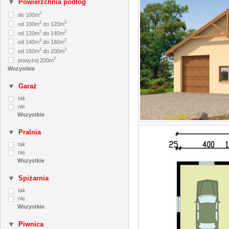
Powierzchnia podłóg
2
do 100m
2
2
od 100m
do 120m
2
2
od 120m
do 140m
2
2
od 140m
do 160m
2
2
od 160m
do 200m
2
powyżej 200m
Garaż
tak
nie
Pralnia
tak
nie
Spiżarnia
tak
nie
Piwnica