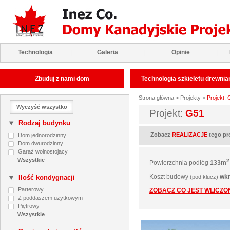
Technologia
|
Galeria
|
Opinie
|
Zbuduj z nami dom
Technologia szkieletu drewni
Strona główna
>
Projekty
>
Projekt:
Wyczyść wszystko
Projekt:
G51
Rodzaj budynku
Zobacz
REALIZACJE
tego pr
Dom jednorodzinny
Dom dwurodzinny
Garaż wolnostojący
2
Powierzchnia podłóg
133m
Koszt budowy
wkr
Ilość kondygnacji
(pod klucz)
Parterowy
ZOBACZ CO JEST WLICZ
Z poddaszem użytkowym
Piętrowy