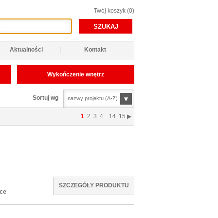
Twój koszyk (0)
Aktualności
|
Kontakt
Wykończenie wnętrz
Sortuj wg
nazwy projektu (A-Z)
1
2
3
4
..
14
15
▶
SZCZEGÓŁY PRODUKTU
ce