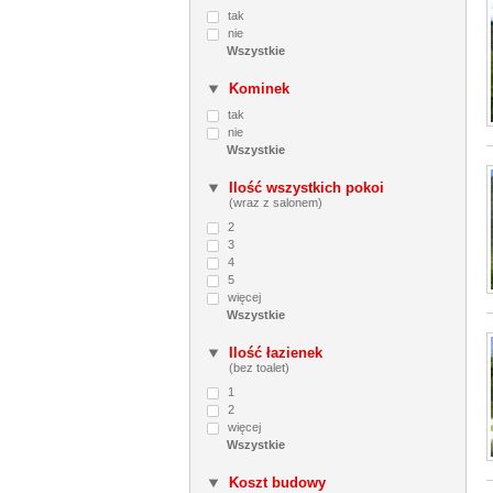
tak
nie
Kominek
tak
nie
Ilość wszystkich pokoi
(wraz z salonem)
2
3
4
5
więcej
Ilość łazienek
(bez toalet)
1
2
więcej
Koszt budowy