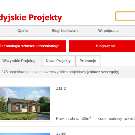
|
Opinie
|
Blogi budowlane
|
Współpraca
|
Technologia szkieletu drewnianego
Blogowanie
Wszystkie Projekty
Nowe Projekty
Promocje
375
projektów znaleziono we wszystkich projektach
(zobacz szczegóły)
Z11 D
2
Koszt budowy:
wkrót
Powierzchnia:
52m
A-100