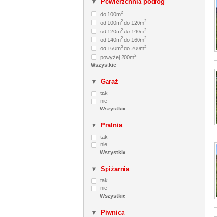
Powierzchnia podłóg
2
do 100m
2
2
od 100m
do 120m
2
2
od 120m
do 140m
2
2
od 140m
do 160m
2
2
od 160m
do 200m
2
powyżej 200m
Garaż
tak
nie
Pralnia
tak
nie
Spiżarnia
tak
nie
Piwnica