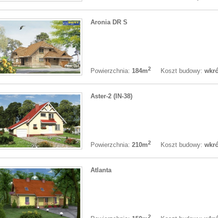
Aronia DR S
2
Koszt budowy:
wkró
Powierzchnia:
184m
Aster-2 (IN-38)
2
Koszt budowy:
wkró
Powierzchnia:
210m
Atlanta
2