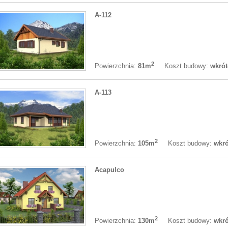
A-112
2
Koszt budowy:
wkrót
Powierzchnia:
81m
A-113
2
Koszt budowy:
wkró
Powierzchnia:
105m
Acapulco
2
Koszt budowy:
wkró
Powierzchnia:
130m