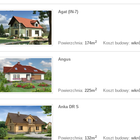
Agat (IN-7)
2
Koszt budowy:
wkró
Powierzchnia:
174m
Angus
2
Koszt budowy:
wkró
Powierzchnia:
225m
Anka DR S
2
Koszt budowy:
wkró
Powierzchnia:
132m