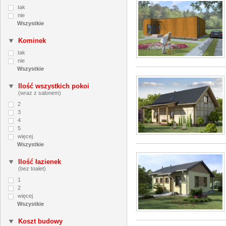
tak
nie
Kominek
tak
nie
Ilość wszystkich pokoi
(wraz z salonem)
2
3
4
5
więcej
Ilość łazienek
(bez toalet)
1
2
więcej
Koszt budowy