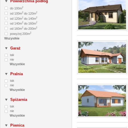
Powierzchnia podłóg
2
do 100m
2
2
od 100m
do 120m
2
2
od 120m
do 140m
2
2
od 140m
do 160m
2
2
od 160m
do 200m
2
powyżej 200m
Garaż
tak
nie
Pralnia
tak
nie
Spiżarnia
tak
nie
Piwnica