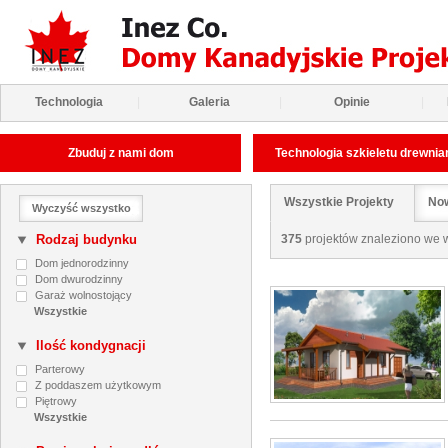
Technologia
|
Galeria
|
Opinie
|
Zbuduj z nami dom
Technologia szkieletu drewni
Wszystkie Projekty
Now
Wyczyść wszystko
Rodzaj budynku
375
projektów znaleziono we w
Dom jednorodzinny
Dom dwurodzinny
Garaż wolnostojący
Ilość kondygnacji
Parterowy
Z poddaszem użytkowym
Piętrowy